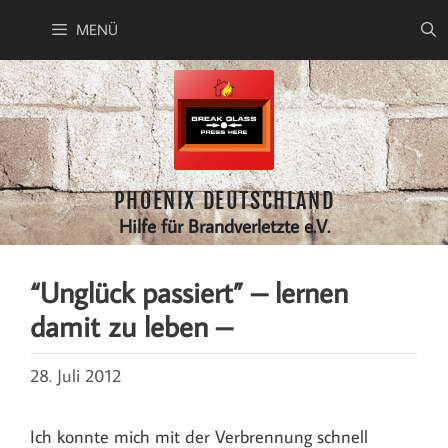
Zum
MENÜ
Inhalt
springen
PHOENIX DEUTSCHLAND
Hilfe für Brandverletzte e.V.
“Unglück passiert” – lernen
damit zu leben –
28. Juli 2012
Ich konnte mich mit der Verbrennung schnell